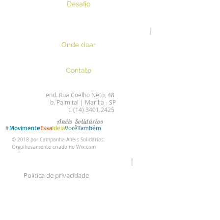
Desafio
|
Onde doar
Contato
end. Rua Coelho Neto, 48
b. Palmital | Marília - SP
t. (14) 3401.2425
Anéis Solidários
#
Movimente
Essa
Ideia
Você
Também
© 2018 por Campanha Anéis Solidários.
Orgulhosamente criado no
Wix.com
|
Política de privacidade