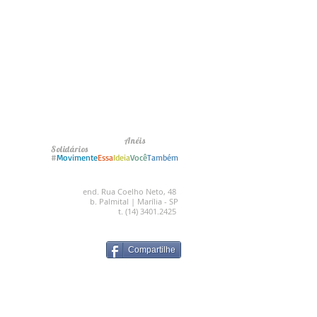
Anéis
Solidários
#
Movimente
Essa
Ideia
Você
Também
end. Rua Coelho Neto, 48
b. Palmital | Marília - SP
t. (14) 3401.2425
Compartilhe